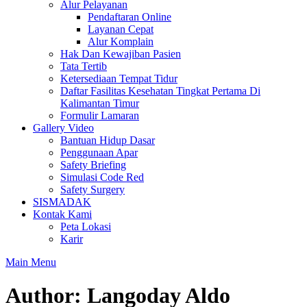
Alur Pelayanan
Pendaftaran Online
Layanan Cepat
Alur Komplain
Hak Dan Kewajiban Pasien
Tata Tertib
Ketersediaan Tempat Tidur
Daftar Fasilitas Kesehatan Tingkat Pertama Di
Kalimantan Timur
Formulir Lamaran
Gallery Video
Bantuan Hidup Dasar
Penggunaan Apar
Safety Briefing
Simulasi Code Red
Safety Surgery
SISMADAK
Kontak Kami
Peta Lokasi
Karir
Main Menu
Author:
Langoday Aldo