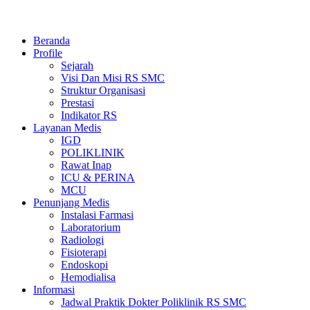
Skip
RS.SMC
RS SAMARINDA MEDIKA CITRA
to
Beranda
content
Profile
Sejarah
Visi Dan Misi RS SMC
Struktur Organisasi
Prestasi
Indikator RS
Layanan Medis
IGD
POLIKLINIK
Rawat Inap
ICU & PERINA
MCU
Penunjang Medis
Instalasi Farmasi
Laboratorium
Radiologi
Fisioterapi
Endoskopi
Hemodialisa
Informasi
Jadwal Praktik Dokter Poliklinik RS SMC